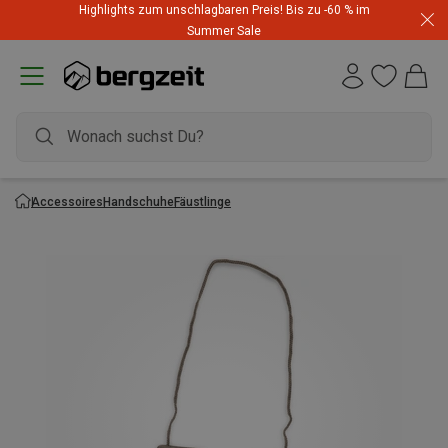
Highlights zum unschlagbaren Preis! Bis zu -60 % im
Summer Sale
Accessoires
Handschuhe
Fäustlinge