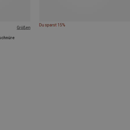
Du sparst 15%
Größen
pschnüre