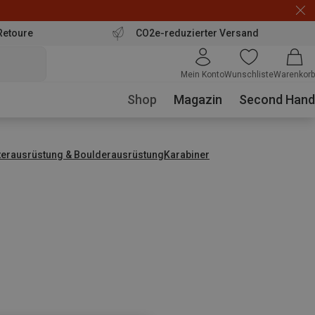
Retoure
CO2e-reduzierter Versand
Mein Konto
Wunschliste
Warenkorb
Shop
Magazin
Second Hand
tterausrüstung & Boulderausrüstung
Karabiner