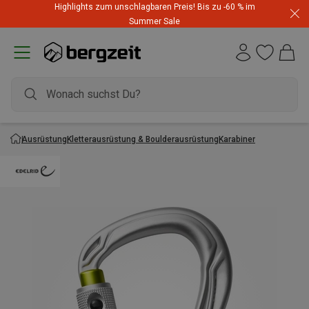
Highlights zum unschlagbaren Preis! Bis zu -60 % im
Summer Sale
Ausrüstung
Kletterausrüstung & Boulderausrüstung
Karabiner