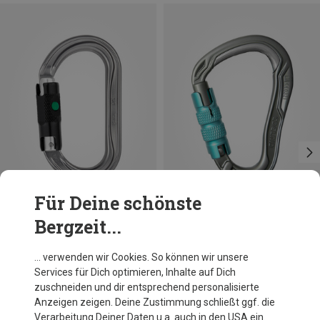
Für Deine schönste
Bergzeit...
Petzl
Edelrid
… verwenden wir Cookies. So können wir unsere
OK Ball-Lock Ovalkarabiner
HMS Bulletproof Triple Karabiner
Services für Dich optimieren, Inhalte auf Dich
21,95 €
27,26 €
zuschneiden und dir entsprechend personalisierte
Anzeigen zeigen. Deine Zustimmung schließt ggf. die
Verarbeitung Deiner Daten u.a. auch in den USA ein.