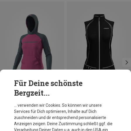
Für Deine schönste
Bergzeit...
Du sparst 32%
Größen
S
M
XL
Dynafit
… verwenden wir Cookies. So können wir unsere
Damen 24/7 Polartec Hoodie
Services für Dich optimieren, Inhalte auf Dich
109,95 €
zuschneiden und dir entsprechend personalisierte
Anzeigen zeigen. Deine Zustimmung schließt ggf. die
Verarbeitung Deiner Daten u.a. auch in den USA ein.