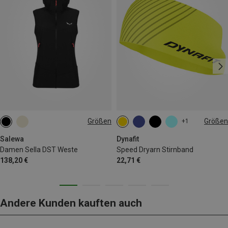
Größen
Größen
+1
S
L
XL
ONE SIZE
Salewa
Dynafit
Damen Sella DST Weste
Speed Dryarn Stirnband
138,20 €
22,71 €
Andere Kunden kauften auch