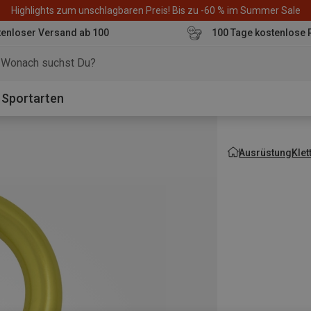
Highlights zum unschlagbaren Preis! Bis zu -60 % im Summer Sale
enloser Versand ab 100
100 Tage kostenlose 
o
Sportarten
Ausrüstung
Kle