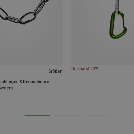
Du sparst 24%
Größen
dschlingen & Reepschnüre
System