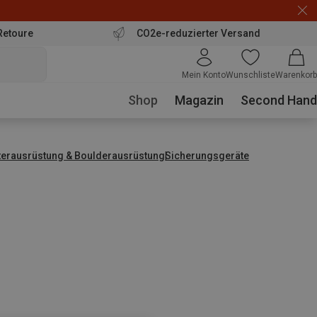
Retoure
CO2e-reduzierter Versand
Mein Konto
Wunschliste
Warenkorb
Shop
Magazin
Second Hand
tterausrüstung & Boulderausrüstung
Sicherungsgeräte