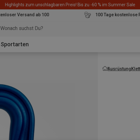
Highlights zum unschlagbaren Preis! Bis zu -60 % im Summer Sale
enloser Versand ab 100
100 Tage kostenlose 
o
Sportarten
Ausrüstung
Kle