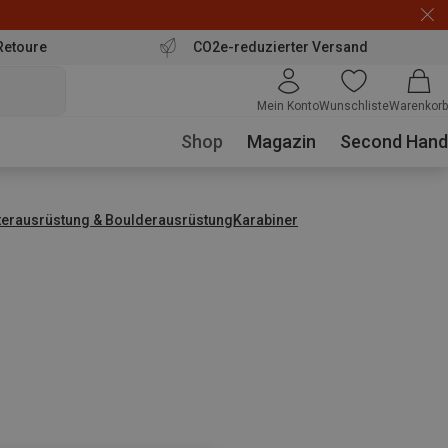
Retoure
CO2e-reduzierter Versand
Mein Konto
Wunschliste
Warenkorb
Shop
Magazin
Second Hand
tterausrüstung & Boulderausrüstung
Karabiner