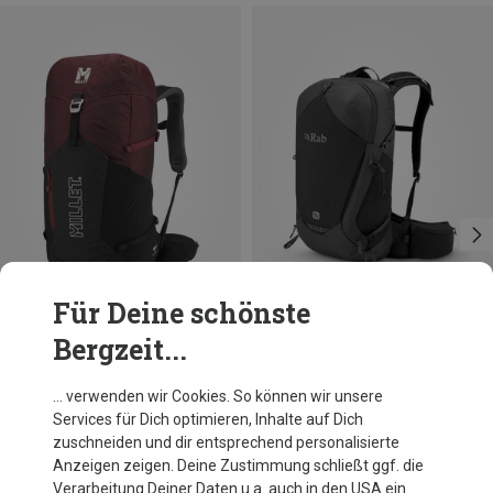
Für Deine schönste
Bergzeit...
Du sparst 33%
Größen
25L
Millet
… verwenden wir Cookies. So können wir unsere
Ubic 25 Rucksack
Services für Dich optimieren, Inhalte auf Dich
139,60 €
zuschneiden und dir entsprechend personalisierte
Anzeigen zeigen. Deine Zustimmung schließt ggf. die
Verarbeitung Deiner Daten u.a. auch in den USA ein.