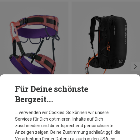
Für Deine schönste
Bergzeit...
Du sparst 10%
Größen
28L
Ortovox
… verwenden wir Cookies. So können wir unsere
Damen Avabag Litric Tour 28 S Lawinenrucksack
Services für Dich optimieren, Inhalte auf Dich
1 149,95 €
zuschneiden und dir entsprechend personalisierte
Anzeigen zeigen. Deine Zustimmung schließt ggf. die
Verarbeitung Deiner Daten u.a. auch in den USA ein.