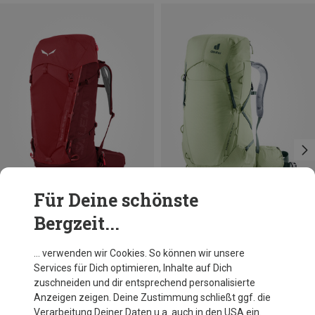
Für Deine schönste
Bergzeit...
Größen
Größen
50L
35+5L
Salewa
Deuter
… verwenden wir Cookies. So können wir unsere
Alptrek 50 Wanderrucksack
Damen Aircontact Ultra 35+5 SL Rucksack
Services für Dich optimieren, Inhalte auf Dich
239,95 €
269,95 €
zuschneiden und dir entsprechend personalisierte
Anzeigen zeigen. Deine Zustimmung schließt ggf. die
Verarbeitung Deiner Daten u.a. auch in den USA ein.