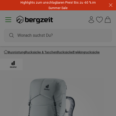
Highlights zum unschlagbaren Preis! Bis zu -60 % im
Summer Sale
Ausrüstung
Rucksäcke & Taschen
Rucksäcke
Trekkingrucksäcke