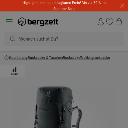
Highlights zum unschlagbaren Preis! Bis zu -60 % im
Summer Sale
Ausrüstung
Rucksäcke & Taschen
Rucksäcke
Trekkingrucksäcke