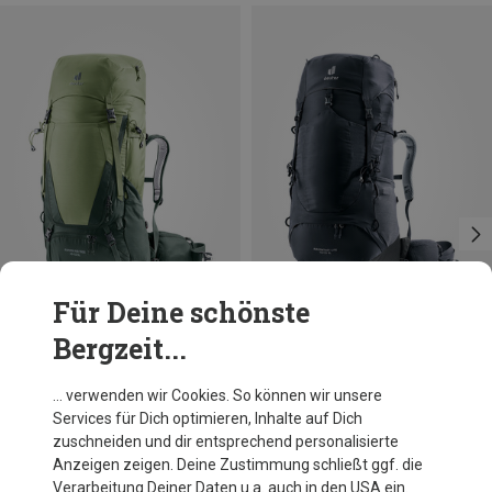
Für Deine schönste
Bergzeit...
Größen
Größen
45+10L
45+10L
Deuter
Deuter
… verwenden wir Cookies. So können wir unsere
Damen Futura Air Trek 45+10 SL Rucksack
Damen Aircontact Lite 45+10 SL Rucksack
Services für Dich optimieren, Inhalte auf Dich
267,40 €
200,30 €
zuschneiden und dir entsprechend personalisierte
Anzeigen zeigen. Deine Zustimmung schließt ggf. die
Verarbeitung Deiner Daten u.a. auch in den USA ein.