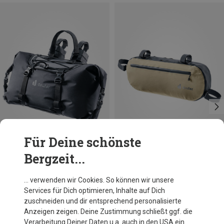
Für Deine schönste
Bergzeit...
Du sparst 10%
Größen
14L
Deuter
… verwenden wir Cookies. So können wir unsere
Cabezon HB 14 Fahrradtasche
Services für Dich optimieren, Inhalte auf Dich
101,80 €
zuschneiden und dir entsprechend personalisierte
Anzeigen zeigen. Deine Zustimmung schließt ggf. die
Verarbeitung Deiner Daten u.a. auch in den USA ein.