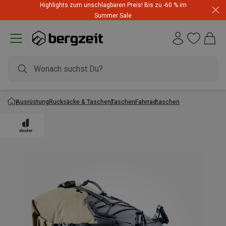
Highlights zum unschlagbaren Preis! Bis zu -60 % im
Summer Sale
Ausrüstung
Rucksäcke & Taschen
Taschen
Fahrradtaschen