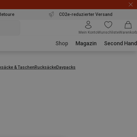
Retoure
CO2e-reduzierter Versand
Mein Konto
Wunschliste
Warenkorb
Shop
Magazin
Second Hand
ksäcke & Taschen
Rucksäcke
Daypacks