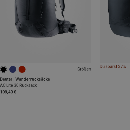
Du sparst 37%
Größen
30L
Deuter | Wanderrucksäcke
AC Lite 30 Rucksack
109,40 €