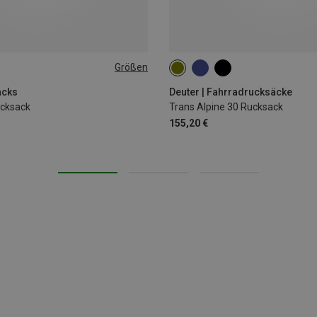
Größen
30L
acks
Deuter | Fahrradrucksäcke
ucksack
Trans Alpine 30 Rucksack
155,20 €