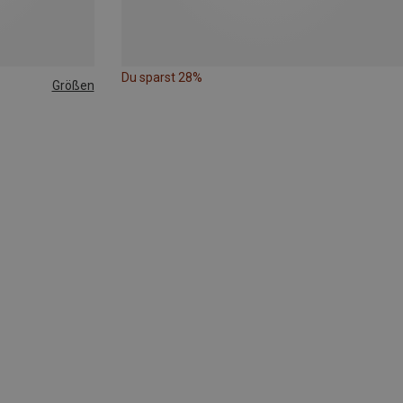
Du sparst 28%
Größen