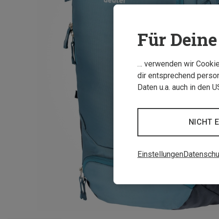
Für Deine 
… verwenden wir Cookies
dir entsprechend person
Daten u.a. auch in den 
NICHT 
Einstellungen
Datenschu