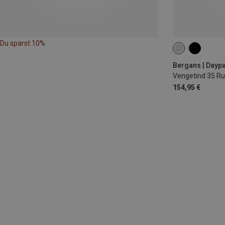
Du sparst 10%
35L | S-M
Bergans | Dayp
Vengetind 35 R
154,95 €