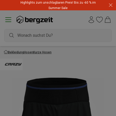
Highlights zum unschlagbaren Preis! Bis zu -60 % im
Summer Sale
Bekleidung
Hosen
Kurze Hosen