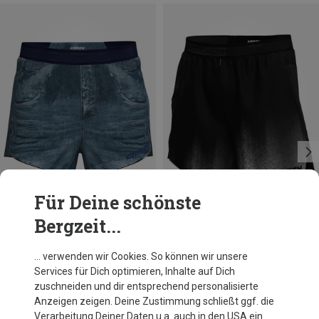
Für Deine schönste
Bergzeit...
Du sparst 19%
Größen
M
L
XL
Crazy
… verwenden wir Cookies. So können wir unsere
Herren Thunder Shorts
Services für Dich optimieren, Inhalte auf Dich
89,95 €
zuschneiden und dir entsprechend personalisierte
Anzeigen zeigen. Deine Zustimmung schließt ggf. die
Verarbeitung Deiner Daten u.a. auch in den USA ein.