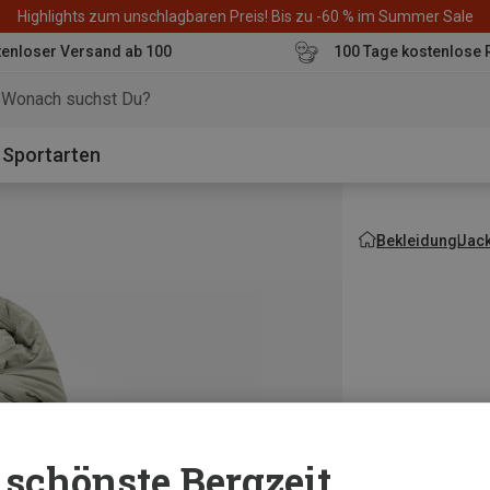
Highlights zum unschlagbaren Preis! Bis zu -60 % im Summer Sale
enloser Versand ab 100
100 Tage kostenlose 
o
Sportarten
Bekleidung
Jac
schönste Bergzeit...