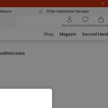
Retoure
CO2e-reduzierter Versand
Mein Konto
Wunschliste
Warenkorb
Shop
Magazin
Second Hand
ken
Winterjacken