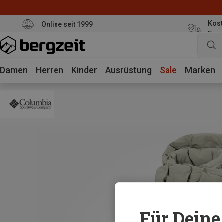
Kost
Online seit 1999
Eur
Damen
Herren
Kinder
Ausrüstung
Sale
Marken
Für Deine 