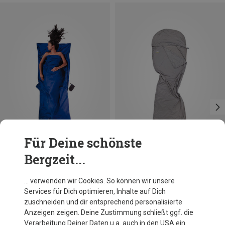
Für Deine schönste
Bergzeit...
Du sparst 11%
Größen
MAX. 185CM
Salewa
… verwenden wir Cookies. So können wir unsere
Microfibre Liner Silverized
Services für Dich optimieren, Inhalte auf Dich
79,95 €
zuschneiden und dir entsprechend personalisierte
Anzeigen zeigen. Deine Zustimmung schließt ggf. die
Verarbeitung Deiner Daten u.a. auch in den USA ein.