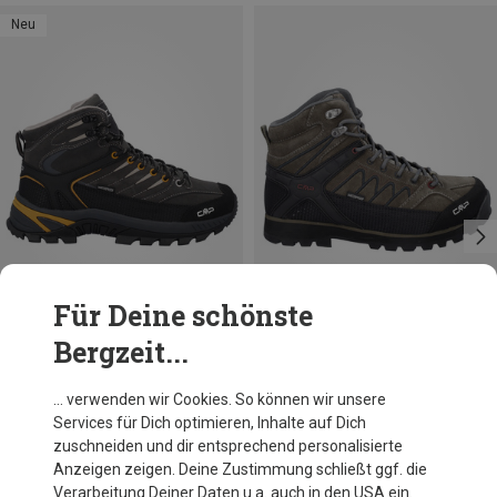
Neu
Für Deine schönste
Bergzeit...
Größen
Größen
+1
40
46
48
49
CMP
CMP
… verwenden wir Cookies. So können wir unsere
Herren Rigel 2.0 Mid WP Schuhe
Herren Moon Mid WP Schuhe
Services für Dich optimieren, Inhalte auf Dich
99,95 €
119,95 €
zuschneiden und dir entsprechend personalisierte
Anzeigen zeigen. Deine Zustimmung schließt ggf. die
Verarbeitung Deiner Daten u.a. auch in den USA ein.