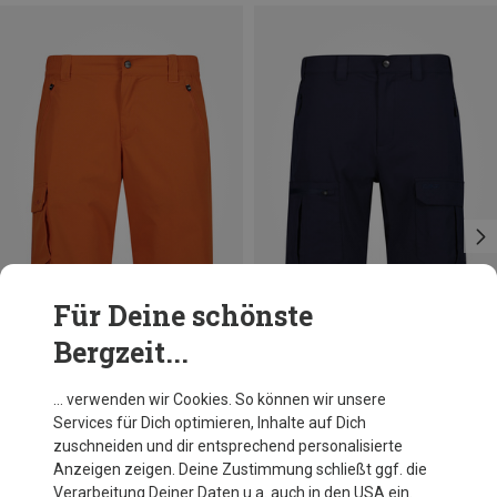
Für Deine schönste
Bergzeit...
Größen
Größen
+6
+1
S
3XL
L
XL
XXL
3XL
4XL
CMP
CMP
… verwenden wir Cookies. So können wir unsere
Herren Bermuda Shorts
Herren Bermuda Shorts
Services für Dich optimieren, Inhalte auf Dich
39,95 €
45,46 €
zuschneiden und dir entsprechend personalisierte
Anzeigen zeigen. Deine Zustimmung schließt ggf. die
Verarbeitung Deiner Daten u.a. auch in den USA ein.