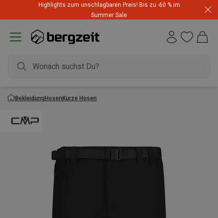
Highlights zum unschlagbaren Preis! Bis zu -60 % im
Summer Sale
Bekleidung
Hosen
Kurze Hosen