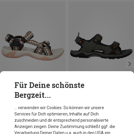
Für Deine schönste
Bergzeit...
Du sparst bis 30%
Größen
40
41
42
43
44
45
CMP
… verwenden wir Cookies. So können wir unsere
Herren Almaak Sandale
Services für Dich optimieren, Inhalte auf Dich
51,50 €
zuschneiden und dir entsprechend personalisierte
Anzeigen zeigen. Deine Zustimmung schließt ggf. die
Verarbeitung Deiner Daten u.a. auch in den USA ein.