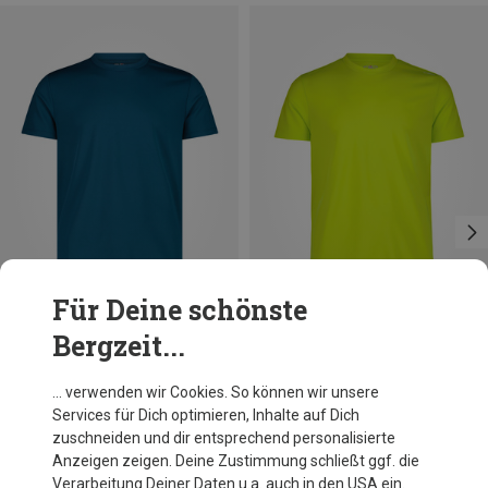
Für Deine schönste
Bergzeit...
Du sparst 10%
Größen
XXL
3XL
4XL
CMP
… verwenden wir Cookies. So können wir unsere
Herren Co T-Shirt
Services für Dich optimieren, Inhalte auf Dich
9,16 €
zuschneiden und dir entsprechend personalisierte
Anzeigen zeigen. Deine Zustimmung schließt ggf. die
Verarbeitung Deiner Daten u.a. auch in den USA ein.