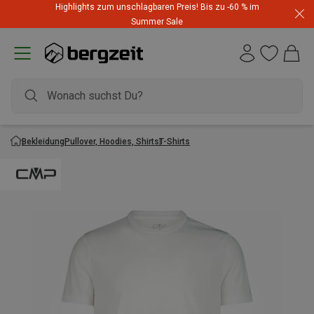
Highlights zum unschlagbaren Preis! Bis zu -60 % im
Summer Sale
Bekleidung
Pullover, Hoodies, Shirts
T-Shirts