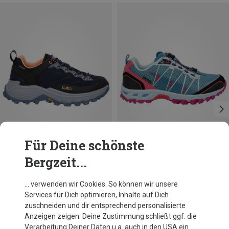
Für Deine schönste
Bergzeit...
Du sparst 18%
Größen
+1
36
37
38
40
42
CMP
… verwenden wir Cookies. So können wir unsere
Damen Altak WP Schuhe
Services für Dich optimieren, Inhalte auf Dich
89,95 €
zuschneiden und dir entsprechend personalisierte
Anzeigen zeigen. Deine Zustimmung schließt ggf. die
Verarbeitung Deiner Daten u.a. auch in den USA ein.