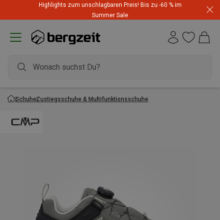
Highlights zum unschlagbaren Preis! Bis zu -60 % im
Summer Sale
Schuhe
Zustiegsschuhe & Multifunktionsschuhe