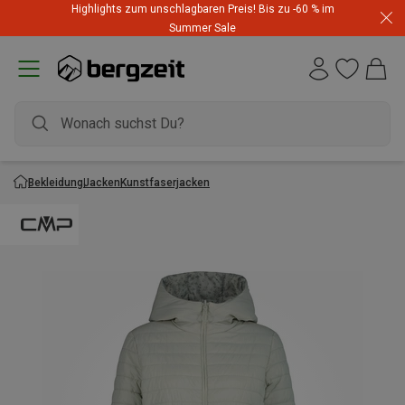
Highlights zum unschlagbaren Preis! Bis zu -60 % im
Summer Sale
Bekleidung
Jacken
Kunstfaserjacken