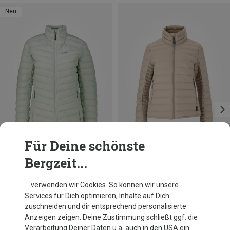
Neu
Für Deine schönste
Bergzeit...
Du sparst 38%
Größen
S
M
L
XL
XXL
Bergzeit Basics
… verwenden wir Cookies. So können wir unsere
Damen Meru Weston 2.0 Jacke
Services für Dich optimieren, Inhalte auf Dich
73,80 €
zuschneiden und dir entsprechend personalisierte
Anzeigen zeigen. Deine Zustimmung schließt ggf. die
Verarbeitung Deiner Daten u.a. auch in den USA ein.