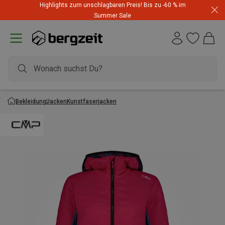
Highlights zum unschlagbaren Preis! Bis zu -60 % im
Summer Sale
Bekleidung
Jacken
Kunstfaserjacken