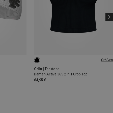
Größen
XS
S
M
L
XL
Odlo | Tanktops
Damen Active 365 2 In 1 Crop Top
64,95 €