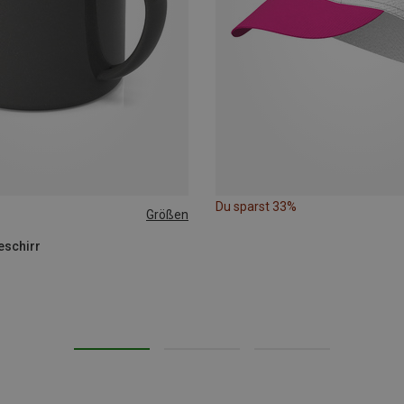
Du sparst 33%
Größen
eschirr