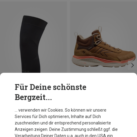
Für Deine schönste
Bergzeit...
Du sparst 10%
Größen
Keen
… verwenden wir Cookies. So können wir unsere
Damen Leiki Leather Mid WP Schuhe
Services für Dich optimieren, Inhalte auf Dich
144,20 €
zuschneiden und dir entsprechend personalisierte
Anzeigen zeigen. Deine Zustimmung schließt ggf. die
Verarbeitung Deiner Daten u.a. auch in den USA ein.