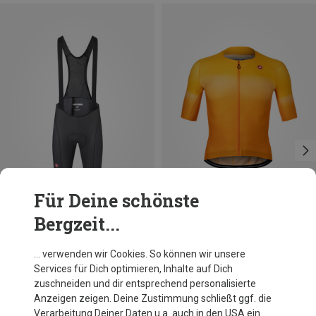
Für Deine schönste
Bergzeit...
Größen
Größen
S
L
XXL
M
L
XL
Castelli
Castelli
… verwenden wir Cookies. So können wir unsere
Herren Competizione 2 Bib kurz
Herren Upf Trikot
Services für Dich optimieren, Inhalte auf Dich
119,95 €
119,95 €
zuschneiden und dir entsprechend personalisierte
Anzeigen zeigen. Deine Zustimmung schließt ggf. die
Verarbeitung Deiner Daten u.a. auch in den USA ein.