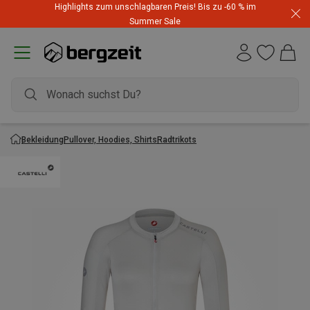
Highlights zum unschlagbaren Preis! Bis zu -60 % im
Summer Sale
Bekleidung
Pullover, Hoodies, Shirts
Radtrikots