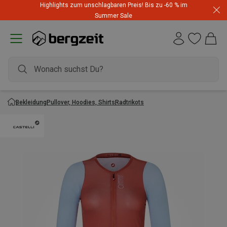
Highlights zum unschlagbaren Preis! Bis zu -60 % im
Summer Sale
Bekleidung
Pullover, Hoodies, Shirts
Radtrikots