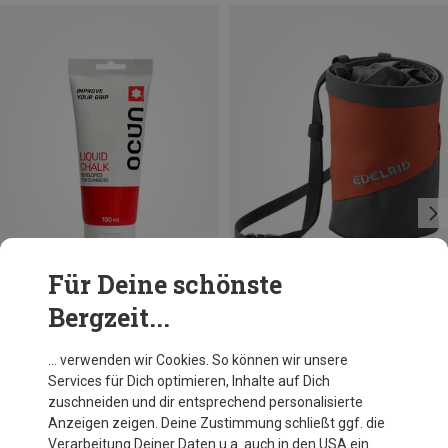
Für Deine schönste
Bergzeit...
Du sparst 45%
Größen
100ML
Ocun
… verwenden wir Cookies. So können wir unsere
Chalk Liquid 100ml
Services für Dich optimieren, Inhalte auf Dich
6,26 €
zuschneiden und dir entsprechend personalisierte
Anzeigen zeigen. Deine Zustimmung schließt ggf. die
Verarbeitung Deiner Daten u.a. auch in den USA ein.