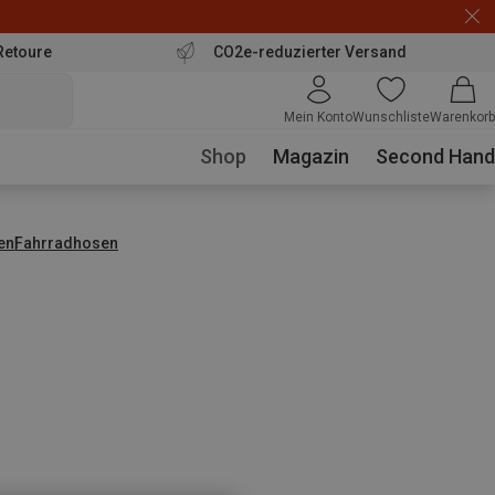
Retoure
CO2e-reduzierter Versand
Mein Konto
Wunschliste
Warenkorb
Shop
Magazin
Second Hand
en
Fahrradhosen