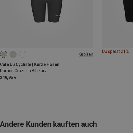
Du sparst 21%
Größen
XS
S
M
Café Du Cycliste | Kurze Hosen
Damen Graziella Bib kurz
249,95 €
Andere Kunden kauften auch