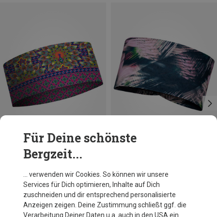
Für Deine schönste
Bergzeit...
Größen
Größen
+10
+1
ONE SIZE
ONE SIZE
MATT
Buff
… verwenden wir Cookies. So können wir unsere
Catalina Estrada Coolmax Eco Stirnband
Coolnet UV Ellipse Stirnband
Services für Dich optimieren, Inhalte auf Dich
22,71 €
19,95 €
zuschneiden und dir entsprechend personalisierte
Anzeigen zeigen. Deine Zustimmung schließt ggf. die
Verarbeitung Deiner Daten u.a. auch in den USA ein.