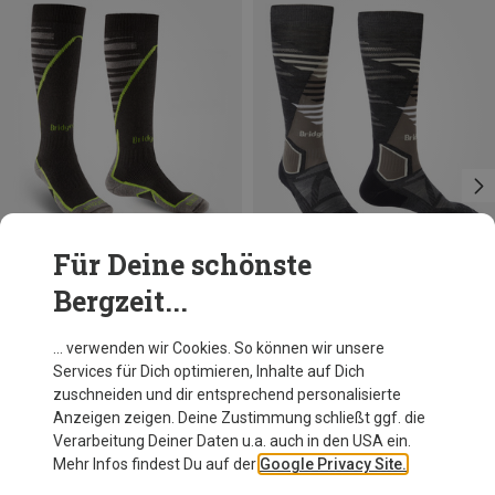
Für Deine schönste
Bergzeit...
Größen
Größen
36|37|38|39
40|41|42|43
36|37|38|39
40|41|42|43
44|45|46|47
48|49|50|51
Bridgedale
Bridgedale
… verwenden wir Cookies. So können wir unsere
Herren Ski Midweight Plus Socken
Herren Ski Lighweight Merino Performance Socken
Services für Dich optimieren, Inhalte auf Dich
34,54 €
32,29 €
zuschneiden und dir entsprechend personalisierte
Anzeigen zeigen. Deine Zustimmung schließt ggf. die
Verarbeitung Deiner Daten u.a. auch in den USA ein.
Mehr Infos findest Du auf der
Google Privacy Site.