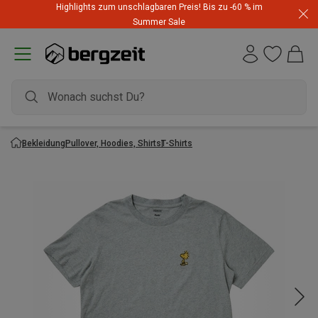
Highlights zum unschlagbaren Preis! Bis zu -60 % im
Summer Sale
Bekleidung
Pullover, Hoodies, Shirts
T-Shirts