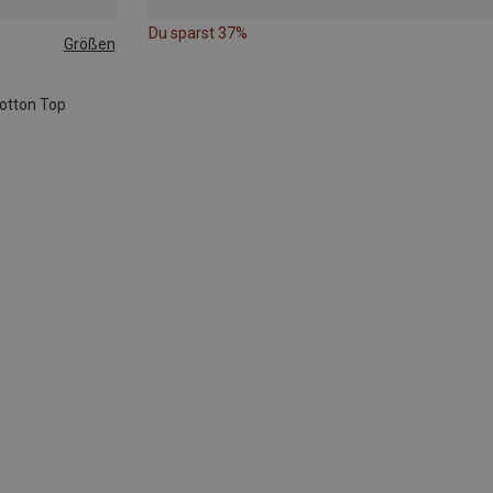
Du sparst 37%
Größen
otton Top