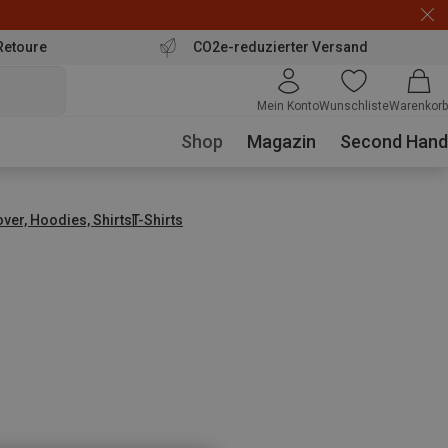
Retoure
CO2e-reduzierter Versand
Mein Konto
Wunschliste
Warenkorb
Shop
Magazin
Second Hand
over, Hoodies, Shirts
T-Shirts