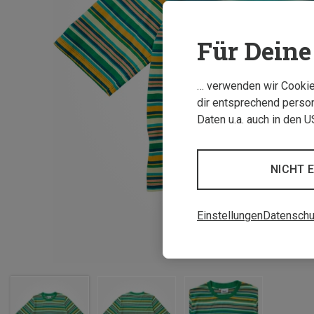
Für Deine 
… verwenden wir Cookies
dir entsprechend person
Daten u.a. auch in den 
NICHT 
Einstellungen
Datenschu