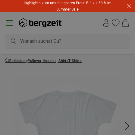
Highlights zum unschlagbaren Preis! Bis zu -60 % im
Summer Sale
Bekleidung
Pullover, Hoodies, Shirts
T-Shirts