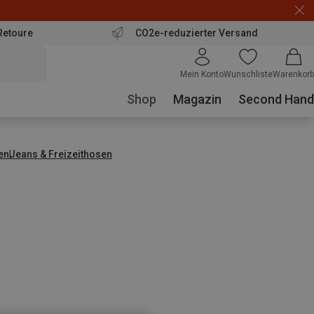
Retoure
CO2e-reduzierter Versand
Mein Konto
Wunschliste
Warenkorb
Shop
Magazin
Second Hand
en
Jeans & Freizeithosen