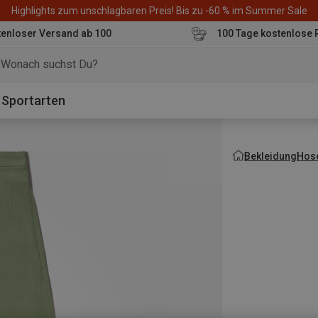
Highlights zum unschlagbaren Preis! Bis zu -60 % im Summer Sale
enloser Versand ab 100
100 Tage kostenlose 
o
Sportarten
Bekleidung
Hos