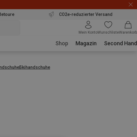
Retoure
CO2e-reduzierter Versand
Mein Konto
Wunschliste
Warenkorb
Shop
Magazin
Second Hand
ndschuhe
Skihandschuhe