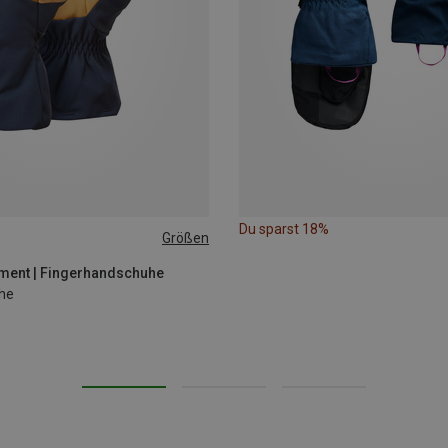
Du sparst 18%
Größen
ment | Fingerhandschuhe
he