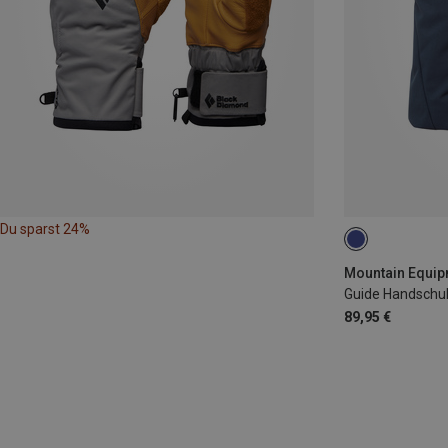
Du sparst 24%
S
M
XL
Mountain Equip
Guide Handschu
89,95 €