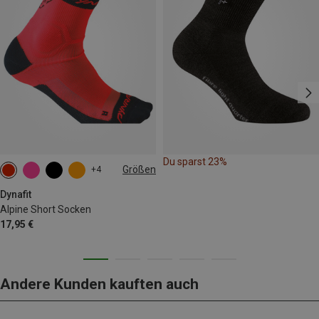
Du sparst 23%
Größen
+4
39|40|41|42
43|44|45|46
Dynafit
Alpine Short Socken
17,95 €
Andere Kunden kauften auch