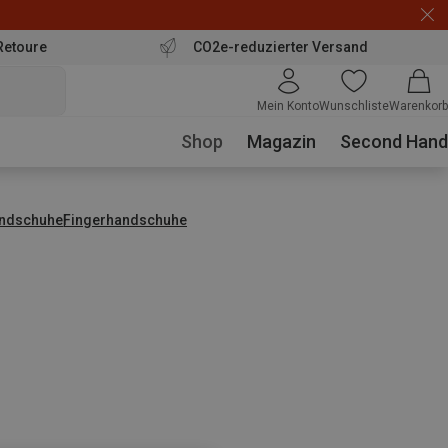
Retoure
CO2e-reduzierter Versand
Mein Konto
Wunschliste
Warenkorb
Shop
Magazin
Second Hand
ndschuhe
Fingerhandschuhe