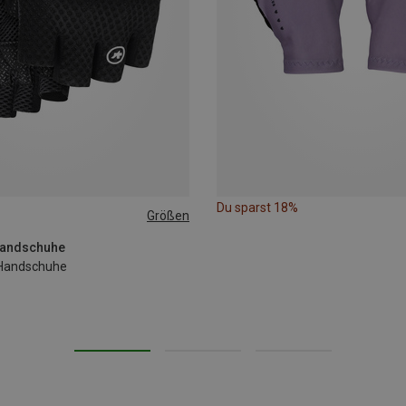
Du sparst 18%
Größen
handschuhe
Handschuhe