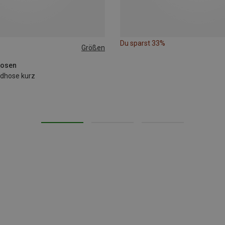
Du sparst 33%
Größen
Hosen
adhose kurz