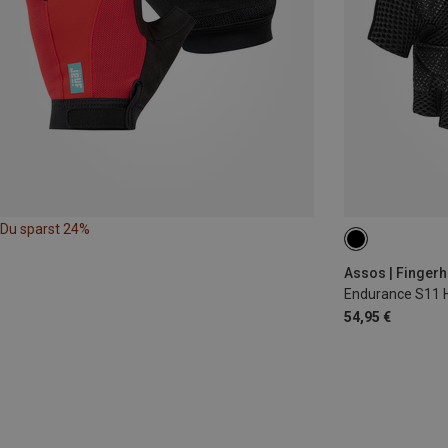
Du sparst 24%
S
M
L
Assos | Finger
Endurance S11 
54,95 €