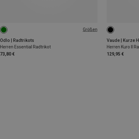
Größen
S
M
XXL
M
Odlo | Radtrikots
Vaude | Kurze 
Herren Essential Radtrikot
Herren Kuro II R
73,80 €
129,95 €