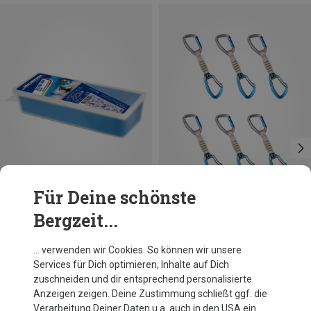
Für Deine schönste
Bergzeit...
Du sparst 12%
Größen
ONE SIZE
LACD
… verwenden wir Cookies. So können wir unsere
Quickdraw AS 6-er Pack
Services für Dich optimieren, Inhalte auf Dich
100,40 €
zuschneiden und dir entsprechend personalisierte
Anzeigen zeigen. Deine Zustimmung schließt ggf. die
Verarbeitung Deiner Daten u.a. auch in den USA ein.