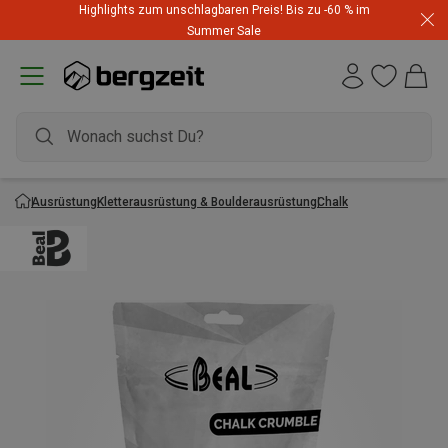
Highlights zum unschlagbaren Preis! Bis zu -60 % im
Summer Sale
Ausrüstung
Kletterausrüstung & Boulderausrüstung
Chalk