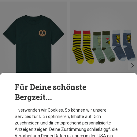
Für Deine schönste
Bergzeit...
Größen
Größen
104|98
110|116
122|128
25|26|27|28|29|30
134|146
152|164
31|32|33|34|35
Bavarian Caps
Bavarian Caps
… verwenden wir Cookies. So können wir unsere
Kinder Breze T-Shirt
Kinder Janosch 3er Pack Socken
36|37|38|39|40
Services für Dich optimieren, Inhalte auf Dich
32,95 €
29,95 €
zuschneiden und dir entsprechend personalisierte
41|42|43|44|45|46
Anzeigen zeigen. Deine Zustimmung schließt ggf. die
Verarbeitung Deiner Daten u.a. auch in den USA ein.