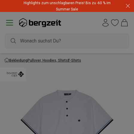
Highlights zum unschlagbaren Preis! Bis zu -60 % im
Summer Sale
Bekleidung
Pullover, Hoodies, Shirts
T-Shirts