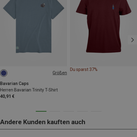
Du sparst 37%
Größen
S
M
L
XL
XXL
3XL
Bavarian Caps
Herren Bavarian Trinity T-Shirt
40,91 €
Andere Kunden kauften auch