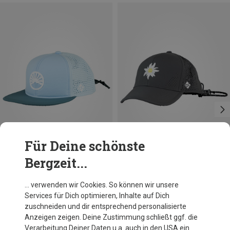
Für Deine schönste
Bergzeit...
Du sparst 31%
Größen
ONE SIZE
Bavarian Caps
… verwenden wir Cookies. So können wir unsere
Gipfelstürmer Quetsch Cap
Services für Dich optimieren, Inhalte auf Dich
41,05 €
zuschneiden und dir entsprechend personalisierte
Anzeigen zeigen. Deine Zustimmung schließt ggf. die
Verarbeitung Deiner Daten u.a. auch in den USA ein.