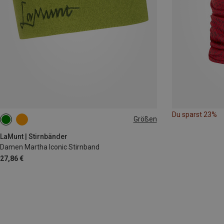
Du sparst 23%
Größen
ONE SIZE
LaMunt | Stirnbänder
Damen Martha Iconic Stirnband
27,86 €