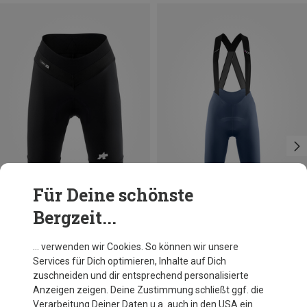
Für Deine schönste
Bergzeit...
Größen
Größen
XS
S
M
XL
XXL
S
M
L
XL
XXL
Assos
Assos
… verwenden wir Cookies. So können wir unsere
Damen Uma GT Short S11 Radhose kurz
Damen Dyora R S11 Bib kurz
Services für Dich optimieren, Inhalte auf Dich
139,60 €
199,95 €
zuschneiden und dir entsprechend personalisierte
Anzeigen zeigen. Deine Zustimmung schließt ggf. die
Verarbeitung Deiner Daten u.a. auch in den USA ein.