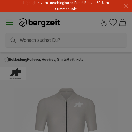
Highlights zum unschlagbaren Preis! Bis zu -60 % im
Summer Sale
Bekleidung
Pullover, Hoodies, Shirts
Radtrikots