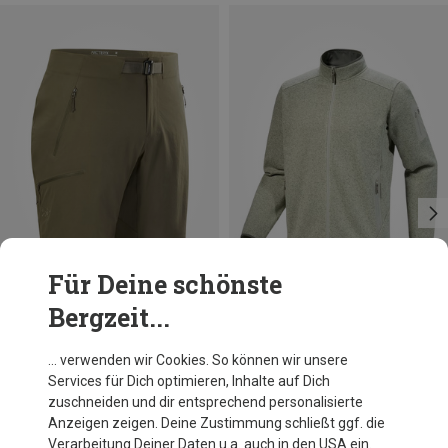
Für Deine schönste
Bergzeit...
Größen
Größen
L
XL
S
Arcteryx
Arcteryx
… verwenden wir Cookies. So können wir unsere
Herren Gamma SL 9'' Shorts
Herren Covert Cardigan Jacke
Services für Dich optimieren, Inhalte auf Dich
119,95 €
179,95 €
zuschneiden und dir entsprechend personalisierte
Anzeigen zeigen. Deine Zustimmung schließt ggf. die
Verarbeitung Deiner Daten u.a. auch in den USA ein.