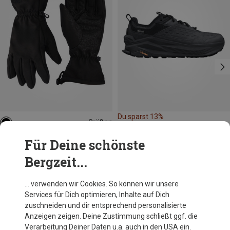
Du sparst 13%
Größen
XS
S
M
L
CMP
Für Deine schönste
Damen Softshell Handschuhe
Bergzeit...
29,95 €
… verwenden wir Cookies. So können wir unsere
Services für Dich optimieren, Inhalte auf Dich
Andere Kunden kauften auch
zuschneiden und dir entsprechend personalisierte
Anzeigen zeigen. Deine Zustimmung schließt ggf. die
Verarbeitung Deiner Daten u.a. auch in den USA ein.