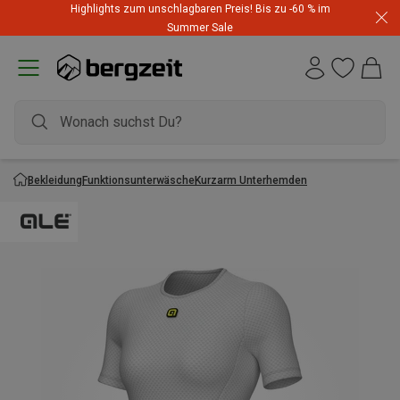
Highlights zum unschlagbaren Preis! Bis zu -60 % im
Summer Sale
Bekleidung
Funktionsunterwäsche
Kurzarm Unterhemden