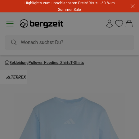
Highlights zum unschlagbaren Preis! Bis zu -60 % im
Summer Sale
Bekleidung
Pullover, Hoodies, Shirts
T-Shirts