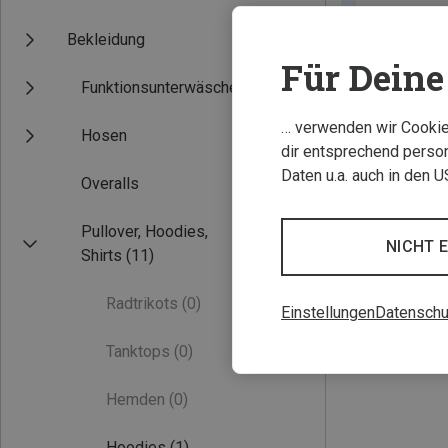
Bekleidung
Für Deine 
Funktionsunterwäsche
… verwenden wir Cookies
Hosen
dir entsprechend person
Daten u.a. auch in den 
Overalls
Pullover, Hoodies,
NICHT 
Shirts
(11)
Radtrikots
(0)
Einstellungen
Datenschu
Tanktops
(0)
Hemden
(0)
Hoodies
(1)