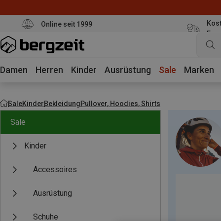
Kost
Online seit 1999
Eur
Damen
Herren
Kinder
Ausrüstung
Sale
Marken
Sale
Kinder
Bekleidung
Pullover, Hoodies, Shirts
Sale
Kinder
Accessoires
Ausrüstung
Schuhe