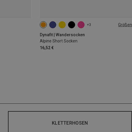
Größen
+3
35|36|37|38
39|40|41|42
43|44|45|46
Dynafit | Wandersocken
Alpine Short Socken
16,52 €
KLETTERHOSEN