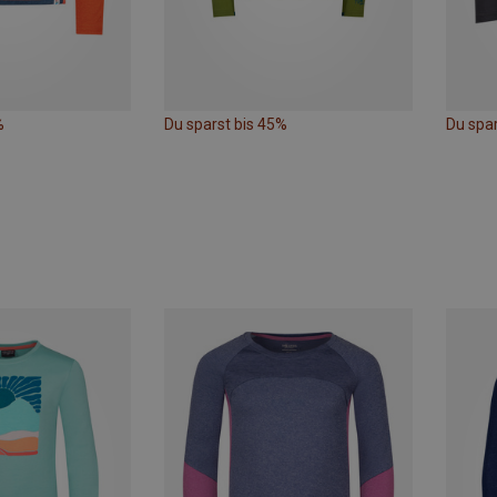
%
Du sparst bis 45%
Du spar