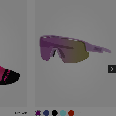
Größen
+11
|44|45|46