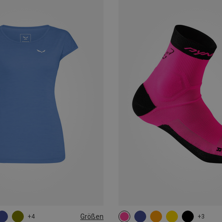
Größen
+4
+3
L
35|36|37|38
39|40|41|42
43