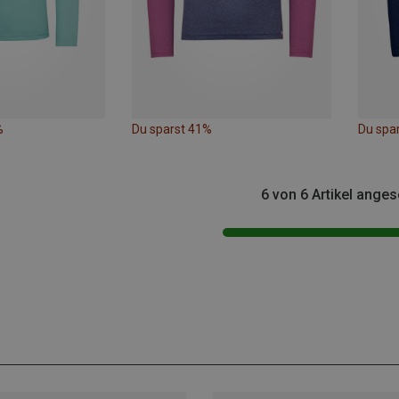
%
Du sparst 41%
Du spa
6 von 6 Artikel ange