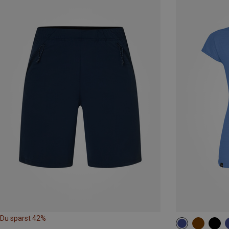
Du sparst 42%
XS
S
M