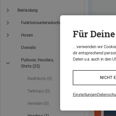
Bekleidung
Funktionsunterwäsche
Für Deine 
Hosen
… verwenden wir Cookies
Overalls
dir entsprechend person
Daten u.a. auch in den 
Pullover, Hoodies,
Shirts
(25)
NICHT 
Radtrikots
(0)
Tanktops
(0)
Einstellungen
Datenschu
Hemden
(0)
Hoodies
(1)