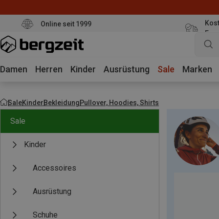
Kost
Online seit 1999
Eur
Damen
Herren
Kinder
Ausrüstung
Sale
Marken
Sale
Kinder
Bekleidung
Pullover, Hoodies, Shirts
Sale
Kinder
Accessoires
Ausrüstung
Schuhe