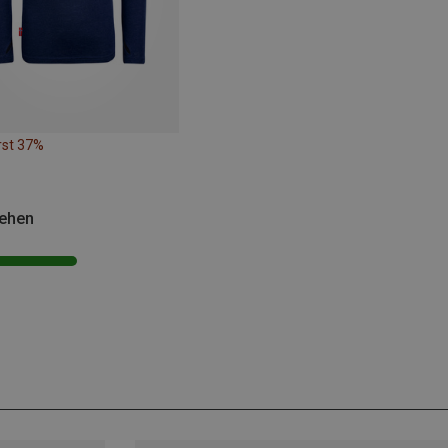
rst 37%
sehen